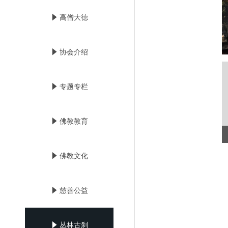
념
高僧大德
념
协会介绍
념
专题专栏
념
佛教教育
념
佛教文化
념
慈善公益
념
丛林古刹