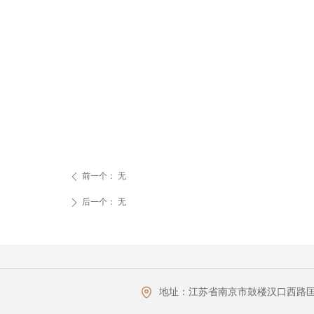
前一个：
无
ꄴ
后一个：
无
ꄲ
地址：
江苏省南京市鼓楼汉口西路匡