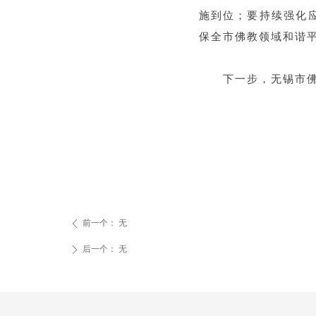
施到位；要持续强化
保全市佛教领域和谐
下一步，无锡市佛
前一个：
无
ꄴ
后一个：
无
ꄲ