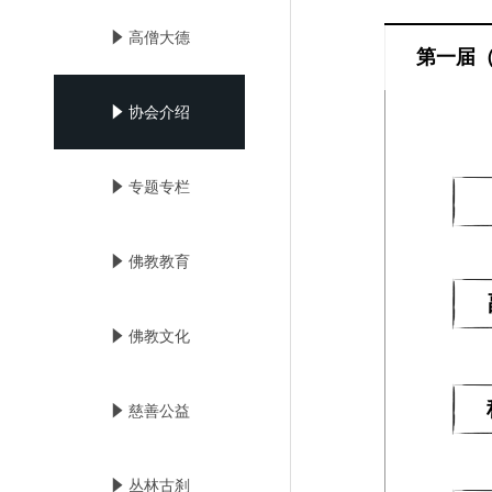
념
高僧大德
第一届（
념
协会介绍
념
专题专栏
념
佛教教育
념
佛教文化
념
慈善公益
념
丛林古刹