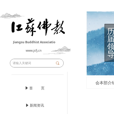
Jiangsu Buddhist Associatio
n
www.jsfj.cn
끠
会本部介
념
首 页
념
新闻资讯