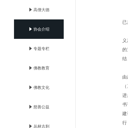
념
高僧大德
江
已
념
协会介绍
江
义
的
념
专题专栏
结
本
념
佛教教育
由
（
념
佛教文化
进
书
념
慈善公益
建
行
념
丛林古刹