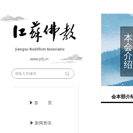
本
会
Jiangsu Buddhist Associatio
介
n
www.jsfj.cn
绍
끠
会本部介
념
首 页
념
新闻资讯