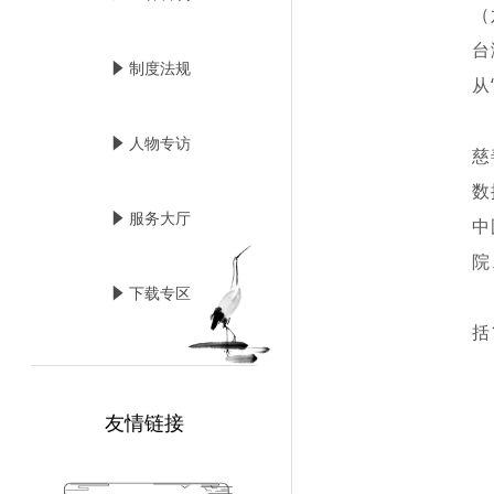
（
台
념
制度法规
从
本
념
人物专访
慈
数
념
服务大厅
中
院
截
념
下载专区
括
友情链接