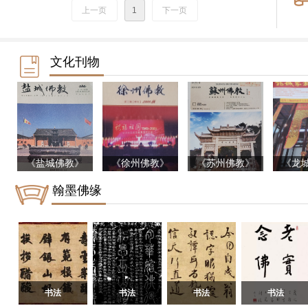
上一页
1
下一页
文化刊物
《盐城佛教》
《徐州佛教》
《苏州佛教》
《龙
翰墨佛缘
书法
书法
书法
书法