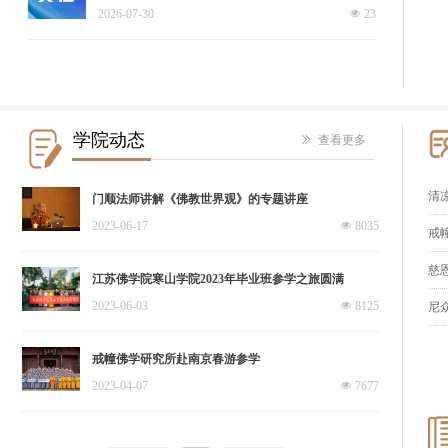
2026-07-30
넶
23
学院动态
ꅀ
查看更多
清凉
门顺法师讲解《佛教世界观》的专题讲座
2023-06-17
넶
8035
戒幢
慈恩
江苏佛学院寒山学院2023年毕业班参学之旅圆满
2023-06-03
넶
8125
尼
戒幢佛学研究所赴南京春游参学
2023-04-07
넶
7677