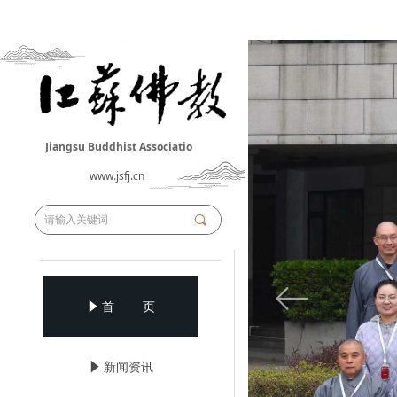
Jiangsu Buddhist Associatio
n
www.jsfj.cn
끠
ꂃ
념
首 页
념
新闻资讯