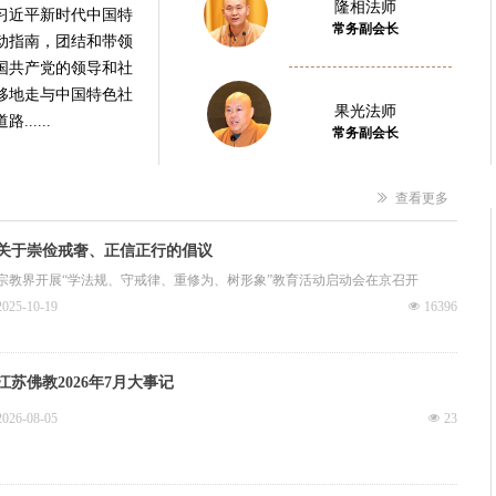
隆相法师
习近平新时代中国特
常务副会长
动指南，团结和带领
国共产党的领导和社
移地走与中国特色社
果光法师
.....
常务副会长
ꅀ
查看更多
关于崇俭戒奢、正信正行的倡议
宗教界开展“学法规、守戒律、重修为、树形象”教育活动启动会在京召开
2025-10-19
넶
16396
江苏佛教2026年7月大事记
2026-08-05
넶
23