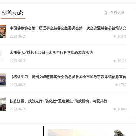
慈善动态
ꅀ
查看更多
中国佛教协会第十届理事会慈善公益委员会第一次会议暨慈善公益培训交
流活动在江苏苏州召开
2023-06-21
넶
10371
太湖美|弘化社6月15日于太湖举行科学生态放流活动
2023-06-21
넶
10123
【培训学习】扬州文峰慈善基金会信息员参加全市民族宗教系统信息宣传
工作培训
2023-06-21
넶
9787
扶贫济困、残肢先行 | 弘化社“重建新生”助残活动，与爱共行
2023-06-21
넶
10006