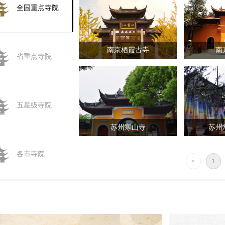
全国重点寺院
南京栖霞古寺
南
省重点寺院
五星级寺院
苏州寒山寺
苏州
各市寺院
<
1