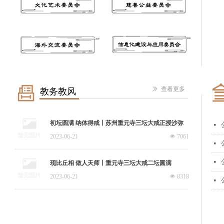
教务教风
ꅀ
查看更多
初坛圆满 纳体得戒丨苏州重元寺三坛大戒正授沙弥
넷
戒
2023-06-21
넶
7061
넷
넷
现比丘相 做人天师丨重元寺三坛大戒二坛圆满
2023-06-21
넶
8318
넷