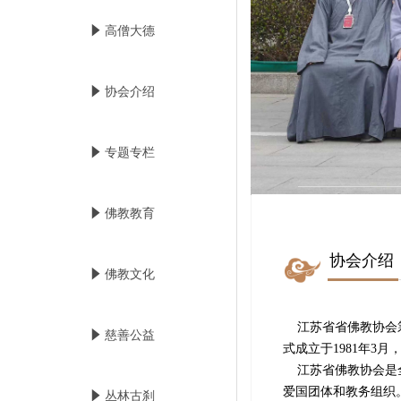
념
高僧大德
념
协会介绍
념
专题专栏
념
佛教教育
协会介绍
념
佛教文化
江苏省省佛教协会筹
념
慈善公益
式成立于1981年3
江苏省佛教协会是
爱国团体和教务组织
념
丛林古刹