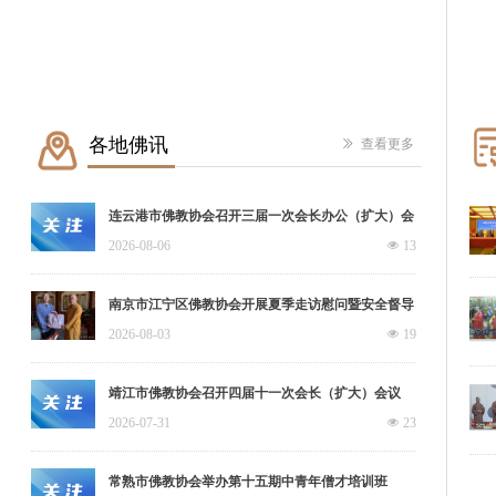
各地佛讯
ꅀ
查看更多
连云港市佛教协会召开三届一次会长办公（扩大）会
议
2026-08-06
넶
13
南京市江宁区佛教协会开展夏季走访慰问暨安全督导
工作
2026-08-03
넶
19
靖江市佛教协会召开四届十一次会长（扩大）会议
2026-07-31
넶
23
常熟市佛教协会举办第十五期中青年僧才培训班