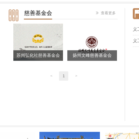
慈善基金会
ꅀ
查看更多
义
义
苏州弘化社慈善基金会
扬州文峰慈善基金会
<
1
>